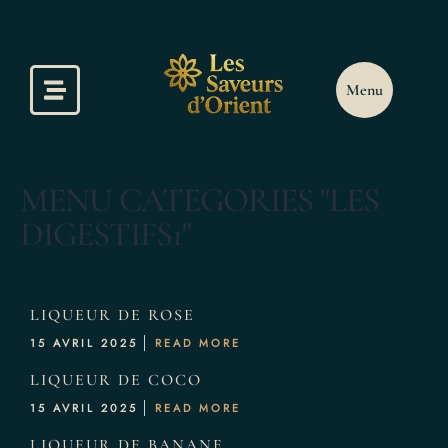
ccueil
a Carte
Menu
éservation
MENU CATEGORIES "LES
otre Galerie
DIGESTIFS1"
LIQUEUR DE ROSE
15 AVRIL 2025
READ MORE
LIQUEUR DE COCO
15 AVRIL 2025
READ MORE
LIQUEUR DE BANANE