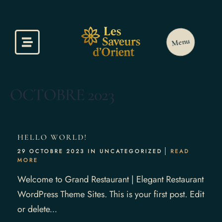
ccueil
Menu
a Carte
éservation
OCTOBRE 2023
otre Galerie
HELLO WORLD!
29 OCTOBRE 2023 IN
UNCATEGORIZED
READ
MORE
Welcome to Grand Restaurant | Elegant Restaurant
WordPress Theme Sites. This is your first post. Edit
or delete...